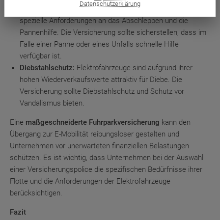
Datenschutzerklärung
Abschlepp- und Pannenhilfe:
Elektrofahrzeuge haben
spezielle Anforderungen an das Abschleppen und die
Pannenhilfe. Die Versicherung sollte sicherstellen, dass im
Falle einer Panne oder eines Unfalls schnelle Hilfe
verfügbar ist.
Diebstahlschutz:
Elektrofahrzeuge sind aufgrund ihrer
hohen Wiederverkaufswerte attraktiv für Diebe. Die
Versicherung sollte Diebstahlschutz und Schutz vor
Vandalismus bieten.
Eine
maßgeschneiderte Fuhrparkversicherung
kann den
Übergang zur E-Mobilität reibungsloser gestalten und
Unternehmen vor unerwarteten finanziellen Belastungen
schützen. Es ist wichtig, dass Unternehmen bei der Auswahl
einer Versicherungspolice die spezifischen Bedürfnisse ihrer
Flotte und die Anforderungen der Elektrofahrzeuge
berücksichtigen.
Fazit